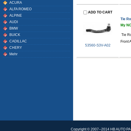
ACURA
ALFA ROMEO
ADD TO CART
ALPINE
Tie R
AUDI
My NO
BMW
BUICK
Tie R
CADILLAC
Front A
53560-S3V-A02
CHERY
Mehr
Copyright © 2007--2014 HB AUTO PAR