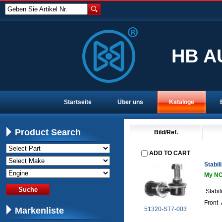
Geben Sie Artikel Nr.
HB A
Startseite
Über uns
Kataloge
Product Search
Bild/Ref.
ADD TO CART
Stabil
My NO
Stabil
Front 
Markenliste
51320-ST7-003